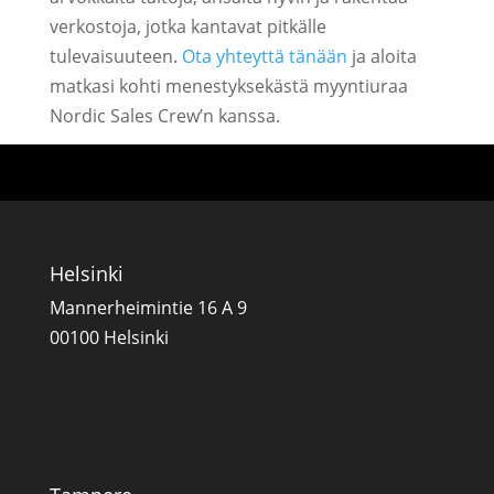
verkostoja, jotka kantavat pitkälle
tulevaisuuteen.
Ota yhteyttä tänään
ja aloita
matkasi kohti menestyksekästä myyntiuraa
Nordic Sales Crew’n kanssa.
Helsinki
Mannerheimintie 16 A 9
00100 Helsinki