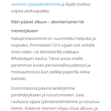
avoimiin työpaikkoihimme
ja löydä itsellesi
sopiva aloituspaikka.
Näin pääset alkuun – yksinkertainen tie
menestykseen
Hakuprosessimme on suunniteltu helpoksi ja
nopeaksi. Perinteisen CV:n sijaan voit esitellä
itsesi video- tai ääniviestillä vaikkapa
WhatsAppin kautta. Tämä antaa meille
paremman kuvan persoonallisuudestasi ja
motivaatiostasi kuin pelkkä paperilla oleva
luettelo.
Ensimmäisinä päivinä keskitymme
perehdytykseen ja tutustumiseen. Saat
rauhassa oppia työmenetelmämme ja tutustua
tiimiin. Kokenut mentori ohjaa sinua alkuun, ja