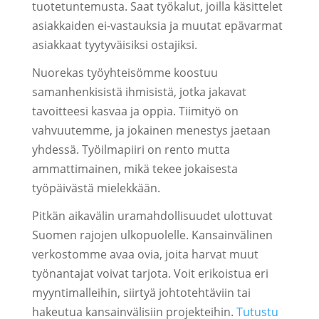
tuotetuntemusta. Saat työkalut, joilla käsittelet
asiakkaiden ei-vastauksia ja muutat epävarmat
asiakkaat tyytyväisiksi ostajiksi.
Nuorekas työyhteisömme koostuu
samanhenkisistä ihmisistä, jotka jakavat
tavoitteesi kasvaa ja oppia. Tiimityö on
vahvuutemme, ja jokainen menestys jaetaan
yhdessä. Työilmapiiri on rento mutta
ammattimainen, mikä tekee jokaisesta
työpäivästä mielekkään.
Pitkän aikavälin uramahdollisuudet ulottuvat
Suomen rajojen ulkopuolelle. Kansainvälinen
verkostomme avaa ovia, joita harvat muut
työnantajat voivat tarjota. Voit erikoistua eri
myyntimalleihin, siirtyä johtotehtäviin tai
hakeutua kansainvälisiin projekteihin.
Tutustu