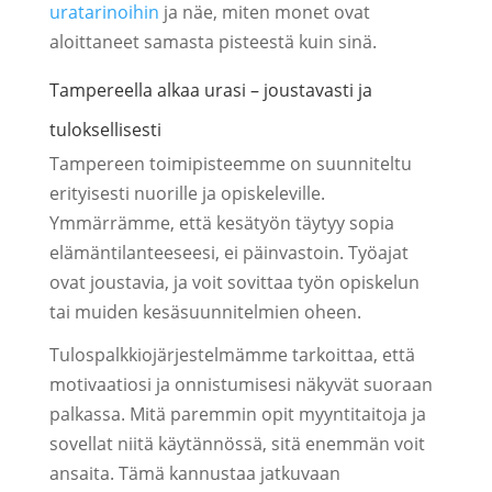
uratarinoihin
ja näe, miten monet ovat
aloittaneet samasta pisteestä kuin sinä.
Tampereella alkaa urasi – joustavasti ja
tuloksellisesti
Tampereen toimipisteemme on suunniteltu
erityisesti nuorille ja opiskeleville.
Ymmärrämme, että kesätyön täytyy sopia
elämäntilanteeseesi, ei päinvastoin. Työajat
ovat joustavia, ja voit sovittaa työn opiskelun
tai muiden kesäsuunnitelmien oheen.
Tulospalkkiojärjestelmämme tarkoittaa, että
motivaatiosi ja onnistumisesi näkyvät suoraan
palkassa. Mitä paremmin opit myyntitaitoja ja
sovellat niitä käytännössä, sitä enemmän voit
ansaita. Tämä kannustaa jatkuvaan