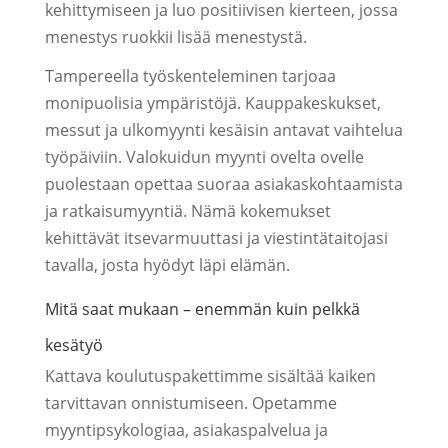
kehittymiseen ja luo positiivisen kierteen, jossa
menestys ruokkii lisää menestystä.
Tampereella työskenteleminen tarjoaa
monipuolisia ympäristöjä. Kauppakeskukset,
messut ja ulkomyynti kesäisin antavat vaihtelua
työpäiviin. Valokuidun myynti ovelta ovelle
puolestaan opettaa suoraa asiakaskohtaamista
ja ratkaisumyyntiä. Nämä kokemukset
kehittävät itsevarmuuttasi ja viestintätaitojasi
tavalla, josta hyödyt läpi elämän.
Mitä saat mukaan – enemmän kuin pelkkä
kesätyö
Kattava koulutuspakettimme sisältää kaiken
tarvittavan onnistumiseen. Opetamme
myyntipsykologiaa, asiakaspalvelua ja