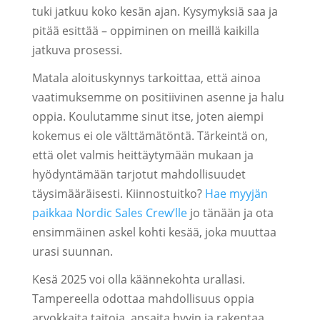
tuki jatkuu koko kesän ajan. Kysymyksiä saa ja
pitää esittää – oppiminen on meillä kaikilla
jatkuva prosessi.
Matala aloituskynnys tarkoittaa, että ainoa
vaatimuksemme on positiivinen asenne ja halu
oppia. Koulutamme sinut itse, joten aiempi
kokemus ei ole välttämätöntä. Tärkeintä on,
että olet valmis heittäytymään mukaan ja
hyödyntämään tarjotut mahdollisuudet
täysimääräisesti. Kiinnostuitko?
Hae myyjän
paikkaa Nordic Sales Crew’lle
jo tänään ja ota
ensimmäinen askel kohti kesää, joka muuttaa
urasi suunnan.
Kesä 2025 voi olla käännekohta urallasi.
Tampereella odottaa mahdollisuus oppia
arvokkaita taitoja, ansaita hyvin ja rakentaa