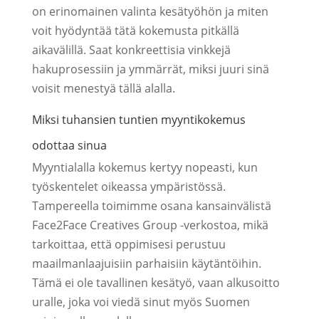
on erinomainen valinta kesätyöhön ja miten
voit hyödyntää tätä kokemusta pitkällä
aikavälillä. Saat konkreettisia vinkkejä
hakuprosessiin ja ymmärrät, miksi juuri sinä
voisit menestyä tällä alalla.
Miksi tuhansien tuntien myyntikokemus
odottaa sinua
Myyntialalla kokemus kertyy nopeasti, kun
työskentelet oikeassa ympäristössä.
Tampereella toimimme osana kansainvälistä
Face2Face Creatives Group -verkostoa, mikä
tarkoittaa, että oppimisesi perustuu
maailmanlaajuisiin parhaisiin käytäntöihin.
Tämä ei ole tavallinen kesätyö, vaan alkusoitto
uralle, joka voi viedä sinut myös Suomen