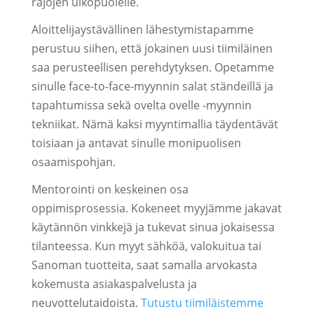
rajojen ulkopuolelle.
Aloittelijaystävällinen lähestymistapamme
perustuu siihen, että jokainen uusi tiimiläinen
saa perusteellisen perehdytyksen. Opetamme
sinulle face-to-face-myynnin salat ständeillä ja
tapahtumissa sekä ovelta ovelle -myynnin
tekniikat. Nämä kaksi myyntimallia täydentävät
toisiaan ja antavat sinulle monipuolisen
osaamispohjan.
Mentorointi on keskeinen osa
oppimisprosessia. Kokeneet myyjämme jakavat
käytännön vinkkejä ja tukevat sinua jokaisessa
tilanteessa. Kun myyt sähköä, valokuitua tai
Sanoman tuotteita, saat samalla arvokasta
kokemusta asiakaspalvelusta ja
neuvottelutaidoista.
Tutustu tiimiläistemme