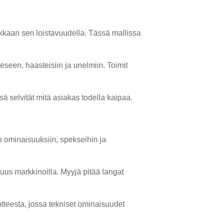
akkaan sen loistavuudella. Tässä mallissa
eseen, haasteisiin ja unelmiin. Toimit
sä selvität mitä asiakas todella kaipaa.
n ominaisuuksiin, spekseihin ja
isuus markkinoilla. Myyjä pitää langat
uotteesta, jossa tekniset ominaisuudet