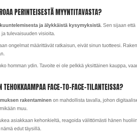
ROAA PERINTEISESTÄ MYYNTITAVASTA?
kuuntelemisesta ja älykkäistä kysymyksistä
. Sen sijaan että
a tulevaisuuden visioita.
aan ongelmat määrittävät ratkaisun, eivät sinun tuotteesi. Raken
an.
oko homman ydin. Tavoite ei ole pelkkä yksittäinen kauppa, va
N TEHOKKAAMPAA FACE-TO-FACE-TILANTEISSA?
amuksen rakentaminen
on mahdollista tavalla, johon digitaali
 mikään muu.
kea asiakkaan kehonkieltä, reagoida välittömästi hänen huoliins
nämä edut täysillä.