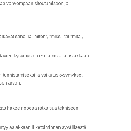
htaa vahvempaan sitoutumiseen ja
kavat sanoilla ”miten”, ”miksi” tai ”mitä”,
ntavien kysymysten esittämistä ja asiakkaan
n tunnistamiseksi ja vaikutuskysymykset
sen arvon.
akas hakee nopeaa ratkaisua tekniseen
.
ntyy asiakkaan liiketoiminnan syvällisestä