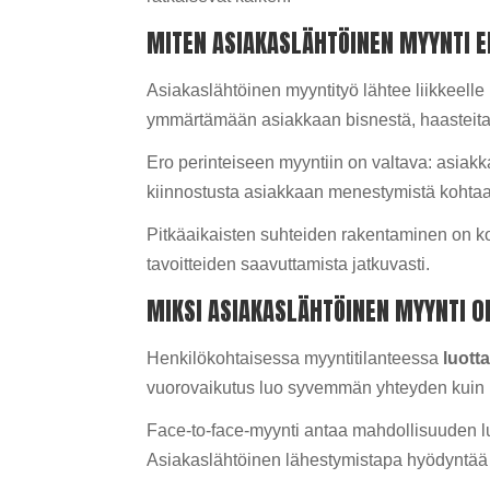
MITEN ASIAKASLÄHTÖINEN MYYNTI E
Asiakaslähtöinen myyntityö lähtee liikkeelle
ymmärtämään asiakkaan bisnestä, haasteita j
Ero perinteiseen myyntiin on valtava: asiakk
kiinnostusta asiakkaan menestymistä kohta
Pitkäaikaisten suhteiden rakentaminen on k
tavoitteiden saavuttamista jatkuvasti.
MIKSI ASIAKASLÄHTÖINEN MYYNTI O
Henkilökohtaisessa myyntitilanteessa
luott
vuorovaikutus luo syvemmän yhteyden kuin
Face-to-face-myynti antaa mahdollisuuden lu
Asiakaslähtöinen lähestymistapa hyödyntää 