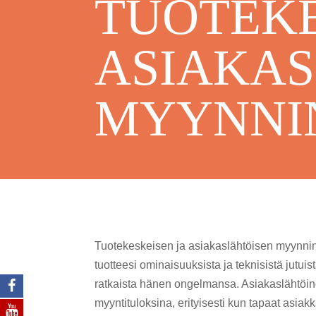
TUOTEKE
ASIAKAS
MYYNNIN
Tuotekeskeisen ja asiakaslähtöisen myynnin v
tuotteesi ominaisuuksista ja teknisistä jutuis
ratkaista hänen ongelmansa. Asiakaslähtöine
myyntituloksina, erityisesti kun tapaat asiak