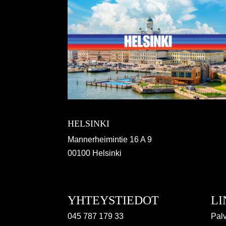
HELSINKI
Mannerheimintie 16 A 9
00100 Helsinki
YHTEYSTIEDOT
LI
045 787 179 33
Palv