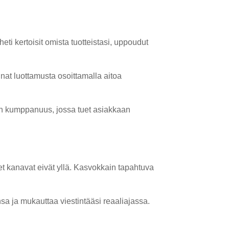
 heti kertoisit omista tuotteistasi, uppoudut
nat luottamusta osoittamalla aitoa
an kumppanuus, jossa tuet asiakkaan
set kanavat eivät yllä. Kasvokkain tapahtuva
a ja mukauttaa viestintääsi reaaliajassa.