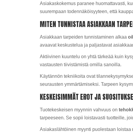
Asiakaskokemus paranee huomattavasti, kun
suurempaan todennäköisyyteen, että kauppa
MITEN TUNNISTAA ASIAKKAAN TARPE
Asiakkaan tarpeiden tunnistaminen alkaa
oi
avaavat keskustelua ja paljastavat asiakkaan 
Aktiivinen kuuntelu on yhtä tärkeää kuin ky
vastausten tiivistämistä omilla sanoilla.
Käytännön tekniikoita ovat tilannekysymyks
seurausten ymmärtämiseksi. Tarpeen kysymyk
KESKEISIMMÄT EROT JA SUOSITUKS
Tuotekeskeisen myynnin vahvuus on
tehok
tarpeeseen. Se sopii loistavasti tuotteille, j
Asiakaslähtöinen myynti puolestaan loistaa 