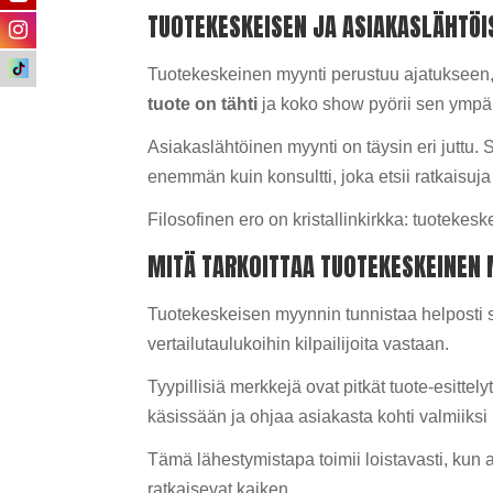
TUOTEKESKEISEN JA ASIAKASLÄHTÖI
Tuotekeskeinen myynti perustuu ajatukseen, 
tuote on tähti
ja koko show pyörii sen ympä
Asiakaslähtöinen myynti on täysin eri juttu.
enemmän kuin konsultti, joka etsii ratkaisuja
Filosofinen ero on kristallinkirkka: tuotekes
MITÄ TARKOITTAA TUOTEKESKEINEN
Tuotekeskeisen myynnin tunnistaa helposti
vertailutaulukoihin kilpailijoita vastaan.
Tyypillisiä merkkejä ovat pitkät tuote-esittel
käsissään ja ohjaa asiakasta kohti valmiiksi 
Tämä lähestymistapa toimii loistavasti, kun a
ratkaisevat kaiken.