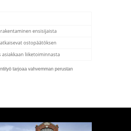
rakentaminen ensisijaista
 ratkaisevat ostopäätöksen
asiakkaan liiketoiminnasta
yntityö tarjoaa vahvemman perustan