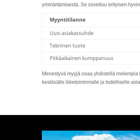
ymmärtämisestä. Se soveltuu erityisen hyvin 
Myyntitilanne
Uusi asiakassuhde
Tekninen tuote
Pitkäaikainen kumppanuus
Menestyvä myyjä osaa yhdistellä molempia 
kestävälle liiketoiminnalle ja todelliselle as