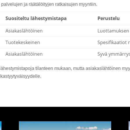
palvelujen ja räätälöityjen ratkaisujen myyntiin.
Suositeltu lähestymistapa
Perustelu
Asiakaslähtöinen
Luottamuksen 
Tuotekeskeinen
Spesifikaatiot
Asiakaslähtöinen
Syvä ymmärrys 
lähestymistapoja tilanteen mukaan, mutta asiakaslähtöinen my
iakastyytyväisyydelle.