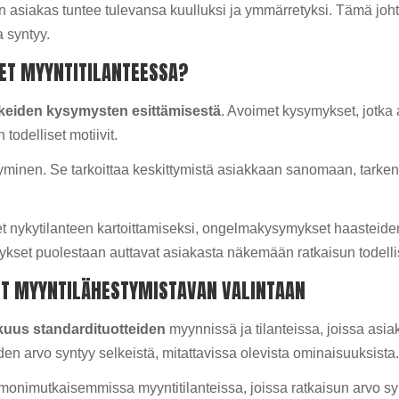
 asiakas tuntee tulevansa kuulluksi ja ymmärretyksi. Tämä jo
 syntyy.
ET MYYNTITILANTEESSA?
keiden kysymysten esittämisestä
. Avoimet kysymykset, jotka al
todelliset motiivit.
syminen. Se tarkoittaa keskittymistä asiakkaan sanomaan, tarke
et nykytilanteen kartoittamiseksi, ongelmakysymykset haasteide
set puolestaan auttavat asiakasta näkemään ratkaisun todelli
ET MYYNTILÄHESTYMISTAVAN VALINTAAN
kuus standardituotteiden
myynnissä ja tilanteissa, joissa asi
oiden arvo syntyy selkeistä, mitattavissa olevista ominaisuuksista
monimutkaisemmissa myyntitilanteissa, joissa ratkaisun arvo sy