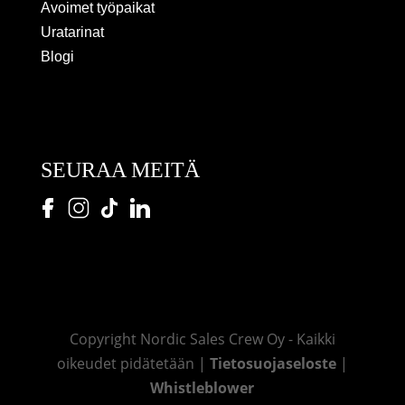
Avoimet työpaikat
Uratarinat
Blogi
SEURAA MEITÄ
Copyright Nordic Sales Crew Oy - Kaikki
oikeudet pidätetään |
Tietosuojaseloste
|
Whistleblower