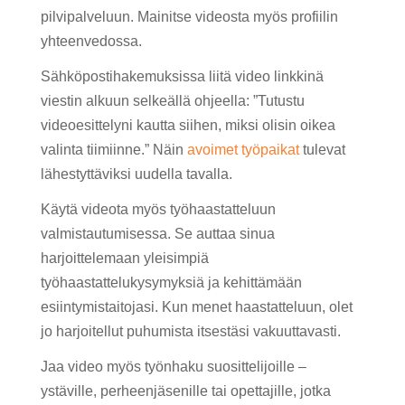
pilvipalveluun. Mainitse videosta myös profiilin
yhteenvedossa.
Sähköpostihakemuksissa liitä video linkkinä
viestin alkuun selkeällä ohjeella: ”Tutustu
videoesittelyni kautta siihen, miksi olisin oikea
valinta tiimiinne.” Näin
avoimet työpaikat
tulevat
lähestyttäviksi uudella tavalla.
Käytä videota myös työhaastatteluun
valmistautumisessa. Se auttaa sinua
harjoittelemaan yleisimpiä
työhaastattelukysymyksiä ja kehittämään
esiintymistaitojasi. Kun menet haastatteluun, olet
jo harjoitellut puhumista itsestäsi vakuuttavasti.
Jaa video myös työnhaku suosittelijoille –
ystäville, perheenjäsenille tai opettajille, jotka