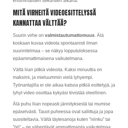
ensimmäisten sekuntien aikana.
MITÄ VIRHEITÄ VIDEOESITTELYSSÄ
KANNATTAA VÄLTTÄÄ?
Suurin virhe on
valmistautumattomuus
. Älä
koskaan kuvaa videota spontaanisti ilman
suunnitelmaa – se näkyy lopputuloksessa
epäammattimaisena vaikutelmana.
Vältä liian pitkiä videoita. Kaksi minuuttia on
maksimi, ja mieluummin vielä lyhyempi.
Työnantajilla ei ole aikaa katsoa pitkiä esittelyjä, ja
lyhyt video osoittaa kykyäsi tiivistää oleellinen.
Älä puhu liian nopeasti jännityksestä tai mumise
epäselvästi. Tauot puheessa ovat sallittuja ja jopa
suositeltavia. Vältä täytesanoja kuten ”niinku” tai
”öö” – ne vähentävät ammattimaista vaikutelmaa.