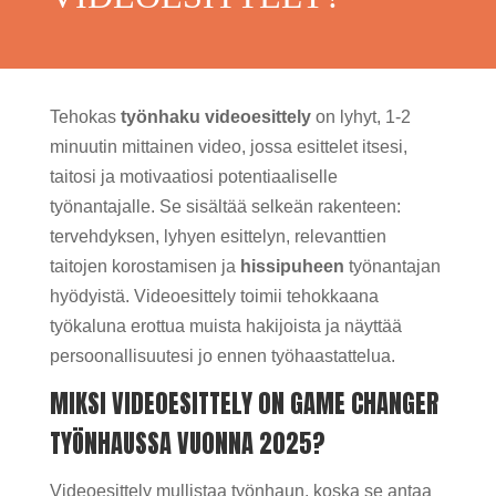
Tehokas
työnhaku videoesittely
on lyhyt, 1-2
minuutin mittainen video, jossa esittelet itsesi,
taitosi ja motivaatiosi potentiaaliselle
työnantajalle. Se sisältää selkeän rakenteen:
tervehdyksen, lyhyen esittelyn, relevanttien
taitojen korostamisen ja
hissipuheen
työnantajan
hyödyistä. Videoesittely toimii tehokkaana
työkaluna erottua muista hakijoista ja näyttää
persoonallisuutesi jo ennen työhaastattelua.
MIKSI VIDEOESITTELY ON GAME CHANGER
TYÖNHAUSSA VUONNA 2025?
Videoesittely mullistaa työnhaun, koska se antaa