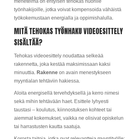
menetelmä on erityisen tehokas nuorille
työnhakijoille, jotka voivat kompensoida vähäistä
työkokemustaan energialla ja oppimishalulla.
MITÄ TEHOKAS TYÖNHAKU VIDEOESITTELY
SISÄLTÄÄ?
Tehokas videoesittely noudattaa selkeää
rakennetta, joka kestää maksimissaan kaksi
minuuttia.
Rakenne
on avain menestykseen
myyntialan tehtäviin hakiessa.
Aloita energisellä tervehdyksellä ja kerro nimesi
sekä mihin tehtävään haet. Esittele lyhyesti
taustasi – koulutus, kiinnostuksen kohteet tai
aiemmat kokemukset, vaikka ne olisivat opiskelun
tai harrastusten kautta saatuja.
Korosta taitoja, jotka ovat relevantteja myyntityölle: