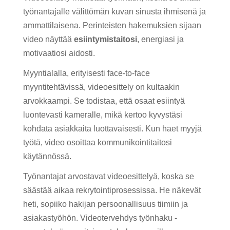
työnantajalle välittömän kuvan sinusta ihmisenä ja
ammattilaisena. Perinteisten hakemuksien sijaan
video näyttää
esiintymistaitosi
, energiasi ja
motivaatiosi aidosti.
Myyntialalla, erityisesti face-to-face
myyntitehtävissä, videoesittely on kultaakin
arvokkaampi. Se todistaa, että osaat esiintyä
luontevasti kameralle, mikä kertoo kyvystäsi
kohdata asiakkaita luottavaisesti. Kun haet myyjä
työtä, video osoittaa kommunikointitaitosi
käytännössä.
Työnantajat arvostavat videoesittelyä, koska se
säästää aikaa rekrytointiprosessissa. He näkevät
heti, sopiiko hakijan persoonallisuus tiimiin ja
asiakastyöhön. Videotervehdys työnhaku -