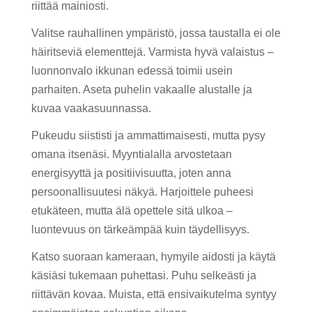
riittää mainiosti.
Valitse rauhallinen ympäristö, jossa taustalla ei ole
häiritseviä elementtejä. Varmista hyvä valaistus –
luonnonvalo ikkunan edessä toimii usein
parhaiten. Aseta puhelin vakaalle alustalle ja
kuvaa vaakasuunnassa.
Pukeudu siististi ja ammattimaisesti, mutta pysy
omana itsenäsi. Myyntialalla arvostetaan
energisyyttä ja positiivisuutta, joten anna
persoonallisuutesi näkyä. Harjoittele puheesi
etukäteen, mutta älä opettele sitä ulkoa –
luontevuus on tärkeämpää kuin täydellisyys.
Katso suoraan kameraan, hymyile aidosti ja käytä
käsiäsi tukemaan puhettasi. Puhu selkeästi ja
riittävän kovaa. Muista, että ensivaikutelma syntyy