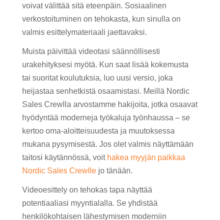
voivat välittää sitä eteenpäin. Sosiaalinen
verkostoituminen on tehokasta, kun sinulla on
valmis esittelymateriaali jaettavaksi.
Muista päivittää videotasi säännöllisesti
urakehityksesi myötä. Kun saat lisää kokemusta
tai suoritat koulutuksia, luo uusi versio, joka
heijastaa senhetkistä osaamistasi. Meillä Nordic
Sales Crewlla arvostamme hakijoita, jotka osaavat
hyödyntää moderneja työkaluja työnhaussa – se
kertoo oma-aloitteisuudesta ja muutoksessa
mukana pysymisestä. Jos olet valmis näyttämään
taitosi käytännössä, voit
hakea myyjän paikkaa
Nordic Sales Crewlle
jo tänään.
Videoesittely on tehokas tapa näyttää
potentiaaliasi myyntialalla. Se yhdistää
henkilökohtaisen lähestymisen moderniin