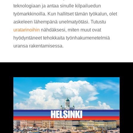
teknologiaan ja antaa sinulle kilpailuedun
työmarkkinoilla. Kun hallitset tämän työkalun, olet
askeleen lähempänä unelmatyötäsi. Tutustu
uratarinoihin
nähdäksesi, miten muut ovat
hyödyntäneet tehokkaita työnhakumenetelmiä
uransa rakentamisessa.