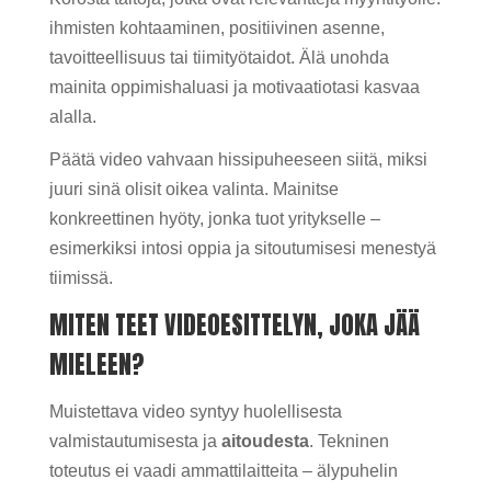
ihmisten kohtaaminen, positiivinen asenne,
tavoitteellisuus tai tiimityötaidot. Älä unohda
mainita oppimishaluasi ja motivaatiotasi kasvaa
alalla.
Päätä video vahvaan hissipuheeseen siitä, miksi
juuri sinä olisit oikea valinta. Mainitse
konkreettinen hyöty, jonka tuot yritykselle –
esimerkiksi intosi oppia ja sitoutumisesi menestyä
tiimissä.
MITEN TEET VIDEOESITTELYN, JOKA JÄÄ
MIELEEN?
Muistettava video syntyy huolellisesta
valmistautumisesta ja
aitoudesta
. Tekninen
toteutus ei vaadi ammattilaitteita – älypuhelin