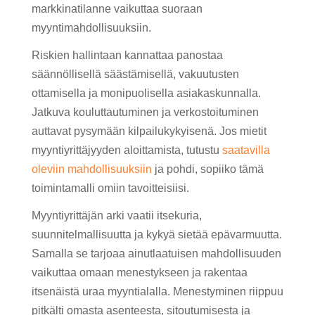
markkinatilanne vaikuttaa suoraan
myyntimahdollisuuksiin.
Riskien hallintaan kannattaa panostaa
säännöllisellä säästämisellä, vakuutusten
ottamisella ja monipuolisella asiakaskunnalla.
Jatkuva kouluttautuminen ja verkostoituminen
auttavat pysymään kilpailukykyisenä. Jos mietit
myyntiyrittäjyyden aloittamista, tutustu
saatavilla
oleviin mahdollisuuksiin
ja pohdi, sopiiko tämä
toimintamalli omiin tavoitteisiisi.
Myyntiyrittäjän arki vaatii itsekuria,
suunnitelmallisuutta ja kykyä sietää epävarmuutta.
Samalla se tarjoaa ainutlaatuisen mahdollisuuden
vaikuttaa omaan menestykseen ja rakentaa
itsenäistä uraa myyntialalla. Menestyminen riippuu
pitkälti omasta asenteesta, sitoutumisesta ja