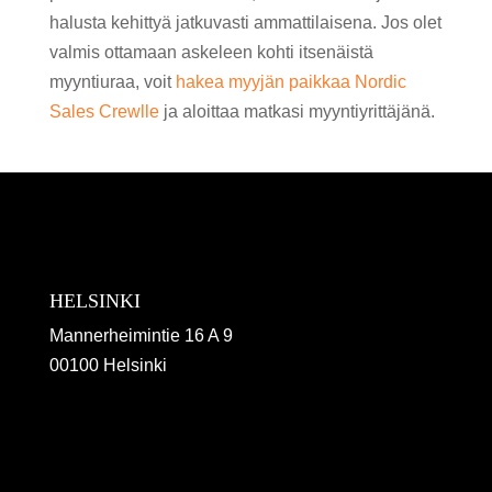
halusta kehittyä jatkuvasti ammattilaisena. Jos olet
valmis ottamaan askeleen kohti itsenäistä
myyntiuraa, voit
hakea myyjän paikkaa Nordic
Sales Crewlle
ja aloittaa matkasi myyntiyrittäjänä.
HELSINKI
Mannerheimintie 16 A 9
00100 Helsinki