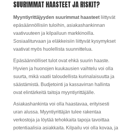
SUURIMMAT HAASTEET JA RISKIT?
Myyntiyrittäjyyden suurimmat haasteet
liittyvät
epäsäännöllisiin tuloihin, asiakashankinnan
vaativuuteen ja kilpailuun markkinoilla.
Sosiaaliturvaan ja eläkkeisiin liittyvät kysymykset
vaativat myös huolellista suunnittelua.
Epäsäännölliset tulot ovat ehkä suurin haaste.
Hyvien ja huonojen kuukausien vaihtelu voi olla
suurta, mikä vaatii taloudellista kurinalaisuutta ja
säästämistä. Budjetointi ja kassavirran hallinta
ovat elintärkeitä taitoja myyntiyrittäjälle.
Asiakashankinta voi olla haastavaa, erityisesti
uran alussa. Myyntiyrittäjän tulee rakentaa
verkostoja ja löytää tehokkaita tapoja tavoittaa
potentiaalisia asiakkaita. Kilpailu voi olla kovaa, ja