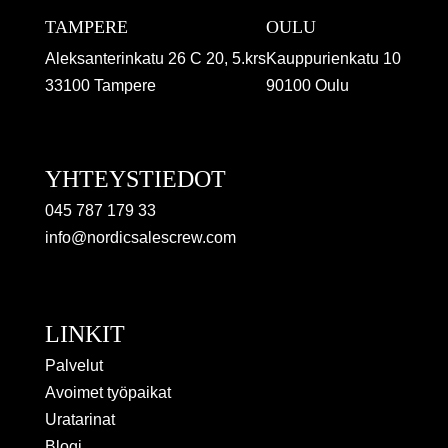
TAMPERE
OULU
Aleksanterinkatu 26 C 20, 5.krs
Kauppurienkatu 10
33100 Tampere
90100 Oulu
YHTEYSTIEDOT
045 787 179 33
info@nordicsalescrew.com
LINKIT
Palvelut
Avoimet työpaikat
Uratarinat
Blogi