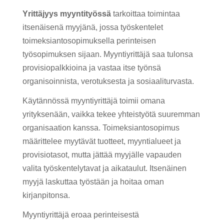
Yrittäjyys myyntityössä
tarkoittaa toimintaa
itsenäisenä myyjänä, jossa työskentelet
toimeksiantosopimuksella perinteisen
työsopimuksen sijaan. Myyntiyrittäjä saa tulonsa
provisiopalkkioina ja vastaa itse työnsä
organisoinnista, verotuksesta ja sosiaaliturvasta.
Käytännössä myyntiyrittäjä toimii omana
yrityksenään, vaikka tekee yhteistyötä suuremman
organisaation kanssa. Toimeksiantosopimus
määrittelee myytävät tuotteet, myyntialueet ja
provisiotasot, mutta jättää myyjälle vapauden
valita työskentelytavat ja aikataulut. Itsenäinen
myyjä laskuttaa työstään ja hoitaa oman
kirjanpitonsa.
Myyntiyrittäjä eroaa perinteisestä