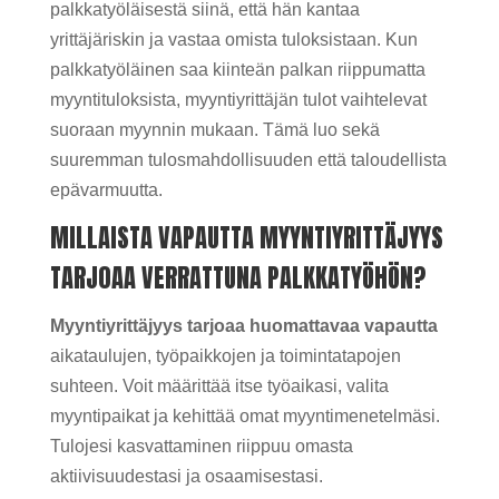
palkkatyöläisestä siinä, että hän kantaa
yrittäjäriskin ja vastaa omista tuloksistaan. Kun
palkkatyöläinen saa kiinteän palkan riippumatta
myyntituloksista, myyntiyrittäjän tulot vaihtelevat
suoraan myynnin mukaan. Tämä luo sekä
suuremman tulosmahdollisuuden että taloudellista
epävarmuutta.
MILLAISTA VAPAUTTA MYYNTIYRITTÄJYYS
TARJOAA VERRATTUNA PALKKATYÖHÖN?
Myyntiyrittäjyys tarjoaa huomattavaa vapautta
aikataulujen, työpaikkojen ja toimintatapojen
suhteen. Voit määrittää itse työaikasi, valita
myyntipaikat ja kehittää omat myyntimenetelmäsi.
Tulojesi kasvattaminen riippuu omasta
aktiivisuudestasi ja osaamisestasi.