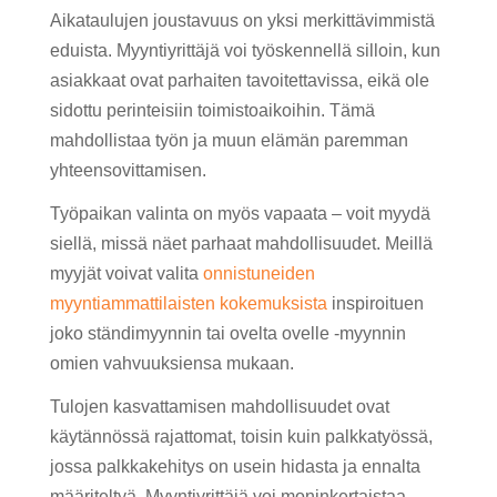
Aikataulujen joustavuus on yksi merkittävimmistä
eduista. Myyntiyrittäjä voi työskennellä silloin, kun
asiakkaat ovat parhaiten tavoitettavissa, eikä ole
sidottu perinteisiin toimistoaikoihin. Tämä
mahdollistaa työn ja muun elämän paremman
yhteensovittamisen.
Työpaikan valinta on myös vapaata – voit myydä
siellä, missä näet parhaat mahdollisuudet. Meillä
myyjät voivat valita
onnistuneiden
myyntiammattilaisten kokemuksista
inspiroituen
joko ständimyynnin tai ovelta ovelle -myynnin
omien vahvuuksiensa mukaan.
Tulojen kasvattamisen mahdollisuudet ovat
käytännössä rajattomat, toisin kuin palkkatyössä,
jossa palkkakehitys on usein hidasta ja ennalta
määriteltyä. Myyntiyrittäjä voi moninkertaistaa