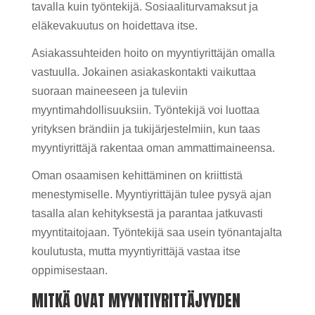
tavalla kuin työntekijä. Sosiaaliturvamaksut ja
eläkevakuutus on hoidettava itse.
Asiakassuhteiden hoito on myyntiyrittäjän omalla
vastuulla. Jokainen asiakaskontakti vaikuttaa
suoraan maineeseen ja tuleviin
myyntimahdollisuuksiin. Työntekijä voi luottaa
yrityksen brändiin ja tukijärjestelmiin, kun taas
myyntiyrittäjä rakentaa oman ammattimaineensa.
Oman osaamisen kehittäminen on kriittistä
menestymiselle. Myyntiyrittäjän tulee pysyä ajan
tasalla alan kehityksestä ja parantaa jatkuvasti
myyntitaitojaan. Työntekijä saa usein työnantajalta
koulutusta, mutta myyntiyrittäjä vastaa itse
oppimisestaan.
MITKÄ OVAT MYYNTIYRITTÄJYYDEN