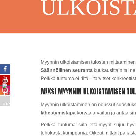
ULKOIST
Myynnin ulkoistamisen tulosten mittaaminen p
Säännöllinen seuranta
kuukausittain tai nel
Pelkkä tuntuma ei riitä – tarvitset konkreett
MIKSI MYYNNIN ULKOISTAMISEN TU
Myynnin ulkoistaminen on noussut suosituksi k
lähestymistapa
korvaa arvailun ja antaa sinu
Pelkkä ”tuntuma” siitä, että myynti sujuu hyvi
tehokasta kumppania. Oikeat mittarit paljasta