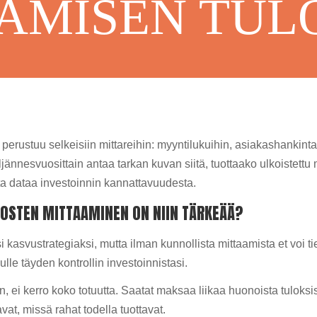
AMISEN TUL
erustuu selkeisiin mittareihin: myyntilukuihin, asiakashankint
jännesvuosittain antaa tarkan kuvan siitä, tuottaako ulkoistettu m
ista dataa investoinnin kannattavuudesta.
LOSTEN MITTAAMINEN ON NIIN TÄRKEÄÄ?
asvustrategiaksi, mutta ilman kunnollista mittaamista et voi tie
lle täyden kontrollin investoinnistasi.
n, ei kerro koko totuutta. Saatat maksaa liikaa huonoista tuloksis
vat, missä rahat todella tuottavat.