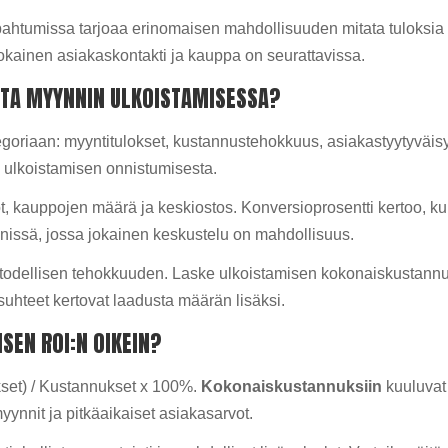
htumissa tarjoaa erinomaisen mahdollisuuden mitata tuloksia r
 jokainen asiakaskontakti ja kauppa on seurattavissa.
ATA MYYNNIN ULKOISTAMISESSA?
egoriaan: myyntitulokset, kustannustehokkuus, asiakastyytyväisy
n
ulkoistamisen onnistumisesta.
lot, kauppojen määrä ja keskiostos. Konversioprosentti kertoo, k
nissä, jossa jokainen keskustelu on mahdollisuus.
odellisen tehokkuuden. Laske ulkoistamisen kokonaiskustannuk
suhteet kertovat laadusta määrän lisäksi.
SEN ROI:N OIKEIN?
kset) / Kustannukset x 100%.
Kokonaiskustannuksiin
kuuluvat 
myynnit ja pitkäaikaiset asiakasarvot.