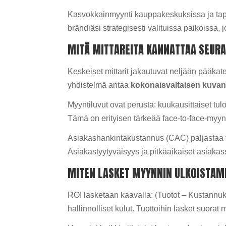
Kasvokkainmyynti kauppakeskuksissa ja tapa
brändiäsi strategisesti valituissa paikoissa,
MITÄ MITTAREITA KANNATTAA SEUR
Keskeiset mittarit jakautuvat neljään pääkat
yhdistelmä antaa
kokonaisvaltaisen kuva
Myyntiluvut ovat perusta: kuukausittaiset tu
Tämä on erityisen tärkeää face-to-face-myyn
Asiakashankintakustannus (CAC) paljastaa t
Asiakastyytyväisyys ja pitkäaikaiset asiakas
MITEN LASKET MYYNNIN ULKOISTAMI
ROI lasketaan kaavalla: (Tuotot – Kustannu
hallinnolliset kulut. Tuottoihin lasket suorat 