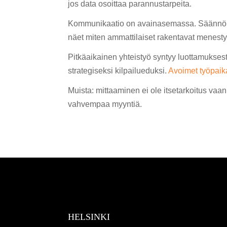
jos data osoittaa parannustarpeita.
Kommunikaatio on avainasemassa. Säännölliset
näet miten ammattilaiset rakentavat menesty
Pitkäaikainen yhteistyö syntyy luottamukses
strategiseksi kilpailueduksi.
Avoimet työpaik
Muista: mittaaminen ei ole itsetarkoitus vaan 
vahvempaa myyntiä.
HELSINKI