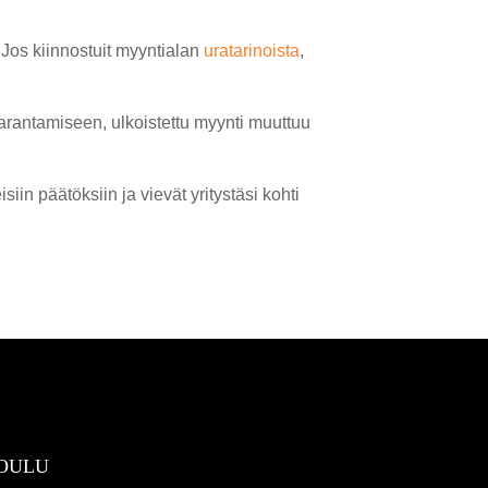
 Jos kiinnostuit myyntialan
uratarinoista
,
arantamiseen, ulkoistettu myynti muuttuu
iin päätöksiin ja vievät yritystäsi kohti
OULU