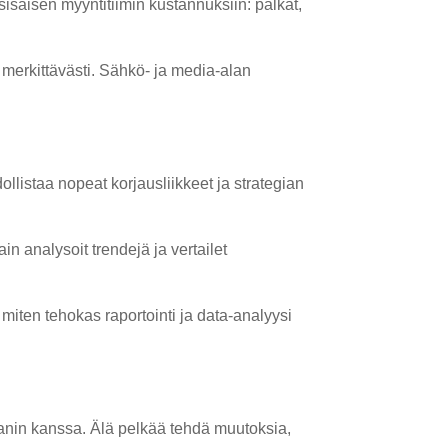
ä sisäisen myyntitiimin kustannuksiin: palkat,
a merkittävästi. Sähkö- ja media-alan
llistaa nopeat korjausliikkeet ja strategian
ain analysoit trendejä ja vertailet
ä, miten tehokas raportointi ja data-analyysi
in kanssa. Älä pelkää tehdä muutoksia,