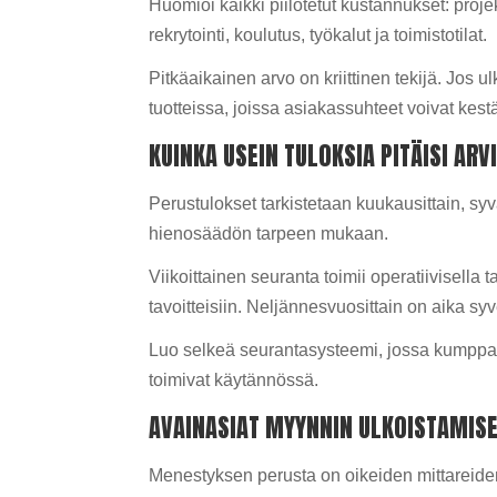
Huomioi kaikki piilotetut kustannukset: projek
rekrytointi, koulutus, työkalut ja toimistotilat.
Pitkäaikainen arvo on kriittinen tekijä. Jos 
tuotteissa, joissa asiakassuhteet voivat kest
KUINKA USEIN TULOKSIA PITÄISI AR
Perustulokset tarkistetaan kuukausittain, sy
hienosäädön tarpeen mukaan.
Viikoittainen seuranta toimii operatiivisella t
tavoitteisiin. Neljännesvuosittain on aika s
Luo selkeä seurantasysteemi, jossa kumppani
toimivat käytännössä.
AVAINASIAT MYYNNIN ULKOISTAMIS
Menestyksen perusta on oikeiden mittareiden