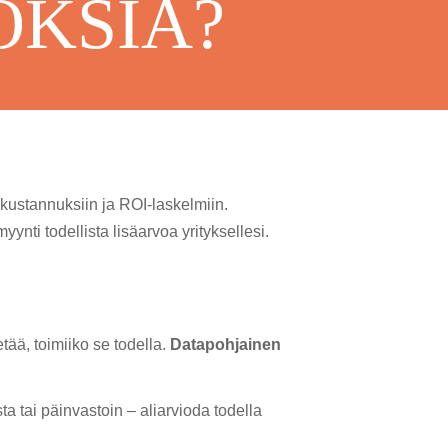
OKSIA?
akustannuksiin ja ROI-laskelmiin.
yynti todellista lisäarvoa yrityksellesi.
tää, toimiiko se todella.
Datapohjainen
ta tai päinvastoin – aliarvioda todella