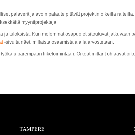
 palaverit ja avoin palaute pitävät projektin oikeilla raiteilla.
ksekkäitä myyntiprojekteja.
ta ja tuloksista. Kun molemmat osapuolet sitoutuvat jatkuvaan p
at
-sivulta näet, millaista osaamista alalla arvostetaan.
työkalu parempaan liiketoimintaan. Oikeat mittarit ohjaavat oikeis
TAMPERE