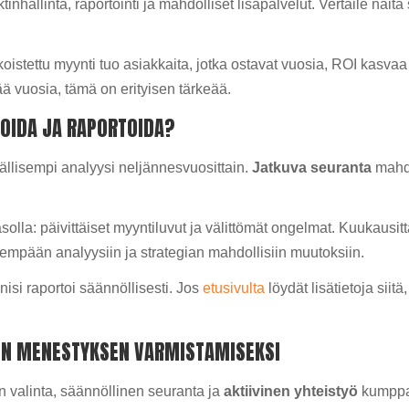
tinhallinta, raportointi ja mahdolliset lisäpalvelut. Vertaile näit
ulkoistettu myynti tuo asiakkaita, jotka ostavat vuosia, ROI kasva
ää vuosia, tämä on erityisen tärkeää.
VIOIDA JA RAPORTOIDA?
vällisempi analyysi neljännesvuosittain.
Jatkuva seuranta
mahdo
asolla: päivittäiset myyntiluvut ja välittömät ongelmat. Kuukausitt
yvempään analyysiin ja strategian mahdollisiin muutoksiin.
si raportoi säännöllisesti. Jos
etusivulta
löydät lisätietoja siit
EN MENESTYKSEN VARMISTAMISEKSI
 valinta, säännöllinen seuranta ja
aktiivinen yhteistyö
kumppan