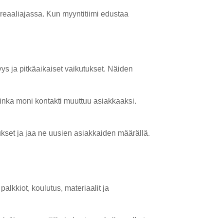
eaaliajassa. Kun myyntitiimi edustaa
ys ja pitkäaikaiset vaikutukset. Näiden
uinka moni kontakti muuttuu asiakkaaksi.
set ja jaa ne uusien asiakkaiden määrällä.
palkkiot, koulutus, materiaalit ja