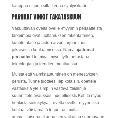
kauppaa ei juuri sillä kertaa syntyisikään.
PARHAAT VINKIT TAKATASKUUN
Vakuuttavan ovelta ovelle -myynnin periaatteista
tärkeimpiä ovat luottamuksen rakentaminen,
kuuntelutaito ja aidon arvon tarjoaminen
jokaisessa kohtaamisessa. Nämä
ajattomat
periaatteet
toimivat myyntityön perustana
teknologian ja trendien muuttuessa.
Muista että valmistautuminen on menestyksen
perusta. Tunne tuotteesi läpikotaisin, opettele
vastauksia yleisimpiin vastaväitteisiin ja
suunnittele avauksesi huolellisesti. Kehitä myös
henkistä sietokykyä – ovelta ovelle -myynnissä
kohtaat väistämättä torjuntaa, mutta
ammattilaisena et anna sen vaikuttaa seuraavaan