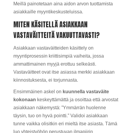
Meillä painotetaan aina aidon arvon tuottamista
asiakkaille myyntikeskusteluissa.
MITEN KÄSITELLÄ ASIAKKAAN
VASTAVÄITTEITÄ VAKUUTTAVASTI?
Asiakkaan vastaväitteiden käsittely on
myyntiprosessin kriittisimpiä vaiheita, jossa
ammattimainen myyjä erottuu selkeästi.
Vastaväitteet ovat itse asiassa merkki asiakkaan
kiinnostuksesta, ei torjunnasta.
Ensimmäinen askel on
kuunnella vastaväite
kokonaan
keskeyttämättä ja osoittaa että arvostat
asiakkaan näkemystä: ”Ymmärrän huolenne
täysin, tuo on hyvä pointti.” Validoi asiakkaan
tunne vaikka olisitkin eri mieltä itse asiasta. Tämä
luo yhteistyöhön perustuvan ilmapiirin