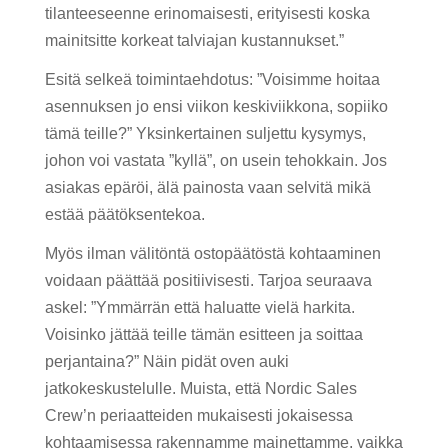
tilanteeseenne erinomaisesti, erityisesti koska
mainitsitte korkeat talviajan kustannukset.”
Esitä selkeä toimintaehdotus: ”Voisimme hoitaa
asennuksen jo ensi viikon keskiviikkona, sopiiko
tämä teille?” Yksinkertainen suljettu kysymys,
johon voi vastata ”kyllä”, on usein tehokkain. Jos
asiakas epäröi, älä painosta vaan selvitä mikä
estää päätöksentekoa.
Myös ilman välitöntä ostopäätöstä kohtaaminen
voidaan päättää positiivisesti. Tarjoa seuraava
askel: ”Ymmärrän että haluatte vielä harkita.
Voisinko jättää teille tämän esitteen ja soittaa
perjantaina?” Näin pidät oven auki
jatkokeskustelulle. Muista, että Nordic Sales
Crew’n periaatteiden mukaisesti jokaisessa
kohtaamisessa rakennamme mainettamme, vaikka