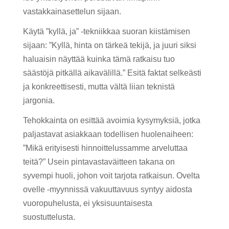
vastakkainasettelun sijaan.
Käytä ”kyllä, ja” -tekniikkaa suoran kiistämisen
sijaan: ”Kyllä, hinta on tärkeä tekijä, ja juuri siksi
haluaisin näyttää kuinka tämä ratkaisu tuo
säästöjä pitkällä aikavälillä.” Esitä faktat selkeästi
ja konkreettisesti, mutta vältä liian teknistä
jargonia.
Tehokkainta on esittää avoimia kysymyksiä, jotka
paljastavat asiakkaan todellisen huolenaiheen:
”Mikä erityisesti hinnoittelussamme arveluttaa
teitä?” Usein pintavastaväitteen takana on
syvempi huoli, johon voit tarjota ratkaisun. Ovelta
ovelle -myynnissä vakuuttavuus syntyy aidosta
vuoropuhelusta, ei yksisuuntaisesta
suostuttelusta.