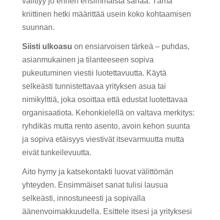
välittyy jo ennen ensimmäistä sanaa. Tämä
kriittinen hetki määrittää usein koko kohtaamisen
suunnan.
Siisti ulkoasu
on ensiarvoisen tärkeä – puhdas,
asianmukainen ja tilanteeseen sopiva
pukeutuminen viestii luotettavuutta. Käytä
selkeästi tunnistettavaa yrityksen asua tai
nimikylttiä, joka osoittaa että edustat luotettavaa
organisaatiota. Kehonkielellä on valtava merkitys:
ryhdikäs mutta rento asento, avoin kehon suunta
ja sopiva etäisyys viestivät itsevarmuutta mutta
eivät tunkeilevuutta.
Aito hymy ja katsekontakti luovat välittömän
yhteyden. Ensimmäiset sanat tulisi lausua
selkeästi, innostuneesti ja sopivalla
äänenvoimakkuudella. Esittele itsesi ja yrityksesi