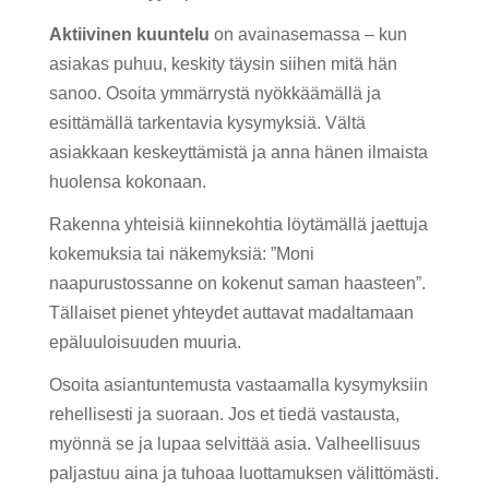
Aktiivinen kuuntelu
on avainasemassa – kun
asiakas puhuu, keskity täysin siihen mitä hän
sanoo. Osoita ymmärrystä nyökkäämällä ja
esittämällä tarkentavia kysymyksiä. Vältä
asiakkaan keskeyttämistä ja anna hänen ilmaista
huolensa kokonaan.
Rakenna yhteisiä kiinnekohtia löytämällä jaettuja
kokemuksia tai näkemyksiä: ”Moni
naapurustossanne on kokenut saman haasteen”.
Tällaiset pienet yhteydet auttavat madaltamaan
epäluuloisuuden muuria.
Osoita asiantuntemusta vastaamalla kysymyksiin
rehellisesti ja suoraan. Jos et tiedä vastausta,
myönnä se ja lupaa selvittää asia. Valheellisuus
paljastuu aina ja tuhoaa luottamuksen välittömästi.