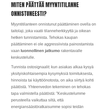
MITEN PÄÄTTÄÄ MYYNTITILANNE
ONNISTUNEESTI?
Myyntitilanteen onnistunut päättäminen ovella on
taitolaji, joka vaatii tilanneherkkyyttä ja oikean
hetken tunnistamista. Tehokas kaupan
päättäminen ei ole aggressiivista painostamista
vaan
luonnollinen jatkumo
rakentavalle
keskustelulle.
Tunnista ostosignaalit: kun asiakas alkaa kysyä
yksityiskohtaisempia kysymyksiä toimituksesta,
hinnoista tai käyttöönotosta, on aika siirtyä kohti
päätöstä. Yhteenvedon tekeminen on tehokas
tapa valmistella päätöstä: ”Keskustelumme
perusteella vaikuttaa siltä, että
energiansäästöratkaisumme sopisi teidän