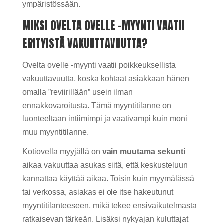
ympäristössään.
MIKSI OVELTA OVELLE -MYYNTI VAATII
ERITYISTÄ VAKUUTTAVUUTTA?
Ovelta ovelle -myynti vaatii poikkeuksellista
vakuuttavuutta, koska kohtaat asiakkaan hänen
omalla ”reviirillään” usein ilman
ennakkovaroitusta. Tämä myyntitilanne on
luonteeltaan intiimimpi ja vaativampi kuin moni
muu myyntitilanne.
Kotiovella myyjällä on
vain muutama sekunti
aikaa vakuuttaa asukas siitä, että keskusteluun
kannattaa käyttää aikaa. Toisin kuin myymälässä
tai verkossa, asiakas ei ole itse hakeutunut
myyntitilanteeseen, mikä tekee ensivaikutelmasta
ratkaisevan tärkeän. Lisäksi nykyajan kuluttajat