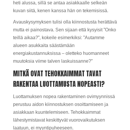
heti alussa, sillä se antaa asiakkaalle selkeän
kuvan siitä, kenen kanssa hän on tekemisissä.
Avauskysymyksen tulisi olla kiinnostusta herättävä
mutta ei painostava. Sen sijaan että kysyisit ”Onko
teillä aikaa?”, kokeile esimerkiksi: ”Autamme
alueen asukkaita säästämään
energiakustannuksissa – oletteko huomanneet
muutoksia viime talven laskuissanne?”
MITKÄ OVAT TEHOKKAIMMAT TAVAT
RAKENTAA LUOTTAMUSTA NOPEASTI?
Luottamuksen nopea rakentaminen ovimyynnissä
perustuu aidon kiinnostuksen osoittamiseen ja
asiakkaan kuuntelemiseen. Tehokkaimmat
lähestymistavat keskittyvät vuorovaikutuksen
laatuun, ei myyntipuheeseen.