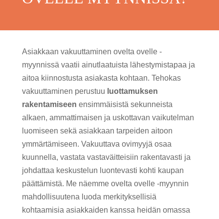
Asiakkaan vakuuttaminen ovelta ovelle -
myynnissä vaatii ainutlaatuista lähestymistapaa ja
aitoa kiinnostusta asiakasta kohtaan. Tehokas
vakuuttaminen perustuu
luottamuksen
rakentamiseen
ensimmäisistä sekunneista
alkaen, ammattimaisen ja uskottavan vaikutelman
luomiseen sekä asiakkaan tarpeiden aitoon
ymmärtämiseen. Vakuuttava ovimyyjä osaa
kuunnella, vastata vastaväitteisiin rakentavasti ja
johdattaa keskustelun luontevasti kohti kaupan
päättämistä. Me näemme ovelta ovelle -myynnin
mahdollisuutena luoda merkityksellisiä
kohtaamisia asiakkaiden kanssa heidän omassa