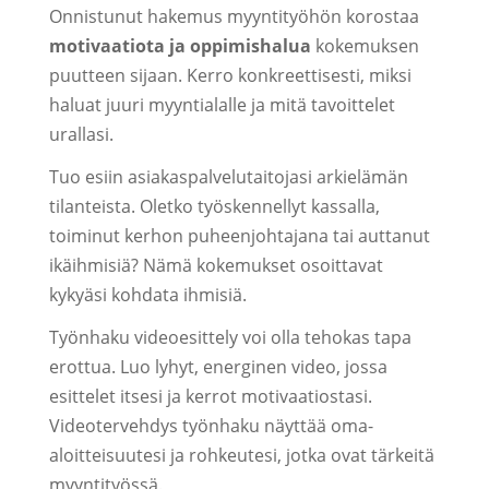
Onnistunut hakemus myyntityöhön korostaa
motivaatiota ja oppimishalua
kokemuksen
puutteen sijaan. Kerro konkreettisesti, miksi
haluat juuri myyntialalle ja mitä tavoittelet
urallasi.
Tuo esiin asiakaspalvelutaitojasi arkielämän
tilanteista. Oletko työskennellyt kassalla,
toiminut kerhon puheenjohtajana tai auttanut
ikäihmisiä? Nämä kokemukset osoittavat
kykyäsi kohdata ihmisiä.
Työnhaku videoesittely voi olla tehokas tapa
erottua. Luo lyhyt, energinen video, jossa
esittelet itsesi ja kerrot motivaatiostasi.
Videotervehdys työnhaku näyttää oma-
aloitteisuutesi ja rohkeutesi, jotka ovat tärkeitä
myyntityössä.