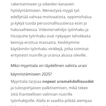
rakentamiseen ja oikeiden kanavien
hyödyntämiseen. Menestyvä myyjä työ
edellyttää vahvaa motivaatiota, oppimishalua
ja kykyä tuoda persoonallisuutensa esiin jo
hakuvaiheessa. Videotervehdys työnhaku ja
hissipuhe työnhaku ovat nykyajan tehokkaita
keinoja erottua massasta. Keskitymme
käytännön työnhaku vinkkejä, jotka toimivat
erityisesti nuorille ja uransa alussa oleville.
Miksi myyntiala on täydellinen valinta urasi
käynnistämiseen 2025?
Myyntiala tarjoaa
nopeat uramahdollisuudet
ja tulospohjaisen palkitsemisen, mikä tekee
siitä ihanteellisen valinnan nuorille
työnhakijoille. Alalla ei vaadita pitkää aiempaa