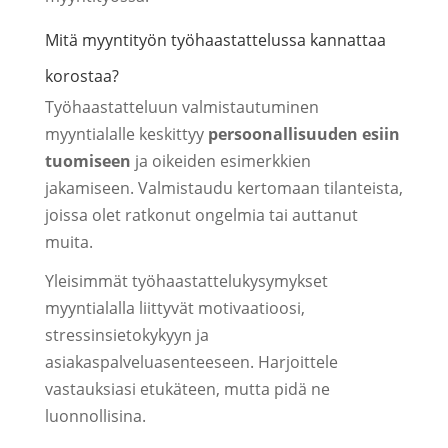
Mitä myyntityön työhaastattelussa kannattaa
korostaa?
Työhaastatteluun valmistautuminen
myyntialalle keskittyy
persoonallisuuden esiin
tuomiseen
ja oikeiden esimerkkien
jakamiseen. Valmistaudu kertomaan tilanteista,
joissa olet ratkonut ongelmia tai auttanut
muita.
Yleisimmät työhaastattelukysymykset
myyntialalla liittyvät motivaatioosi,
stressinsietokykyyn ja
asiakaspalveluasenteeseen. Harjoittele
vastauksiasi etukäteen, mutta pidä ne
luonnollisina.