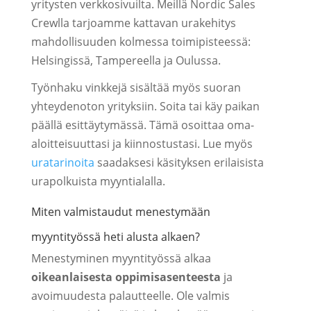
yritysten verkkosivuilta. Meillä Nordic Sales
Crewlla tarjoamme kattavan urakehitys
mahdollisuuden kolmessa toimipisteessä:
Helsingissä, Tampereella ja Oulussa.
Työnhaku vinkkejä sisältää myös suoran
yhteydenoton yrityksiin. Soita tai käy paikan
päällä esittäytymässä. Tämä osoittaa oma-
aloitteisuuttasi ja kiinnostustasi. Lue myös
uratarinoita
saadaksesi käsityksen erilaisista
urapolkuista myyntialalla.
Miten valmistaudut menestymään
myyntityössä heti alusta alkaen?
Menestyminen myyntityössä alkaa
oikeanlaisesta oppimisasenteesta
ja
avoimuudesta palautteelle. Ole valmis