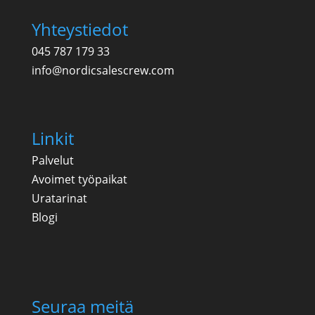
Yhteystiedot
045 787 179 33
info@nordicsalescrew.com
Linkit
Palvelut
Avoimet työpaikat
Uratarinat
Blogi
Seuraa meitä