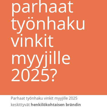
parhaat
työnhaku
vinkit
myyjille
2025?
Parhaat työnhaku vinkit myyjille 2025
keskittyvät
henkilökohtaisen brändin