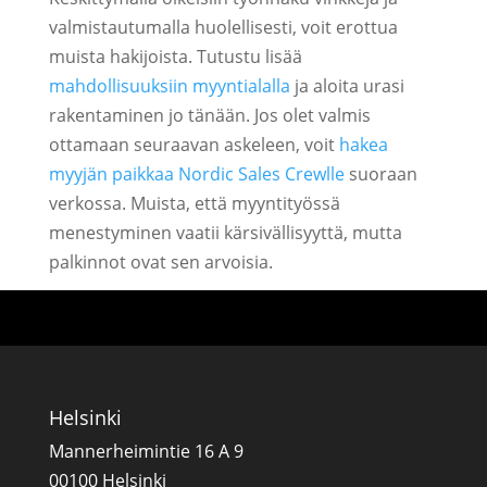
valmistautumalla huolellisesti, voit erottua
muista hakijoista. Tutustu lisää
mahdollisuuksiin myyntialalla
ja aloita urasi
rakentaminen jo tänään. Jos olet valmis
ottamaan seuraavan askeleen, voit
hakea
myyjän paikkaa Nordic Sales Crewlle
suoraan
verkossa. Muista, että myyntityössä
menestyminen vaatii kärsivällisyyttä, mutta
palkinnot ovat sen arvoisia.
Helsinki
Mannerheimintie 16 A 9
00100 Helsinki