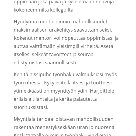
oppimaan joka päivä ja kyselemään neuvoja
kokeneemmilta kollegoilta.
Hyödynnä mentoroinnin mahdollisuudet
maksimaalisen urakehitys saavuttamiseksi.
Kokenut mentori voi nopeuttaa oppimistasi ja
auttaa välttämään yleisimpiä virheitä. Aseta
itsellesi selkeät tavoitteet ja seuraa
edistymistäsi säännöllisesti.
Kehitä hissipuhe työnhaku valmiuksiasi myös
työn ohessa. Kyky esitellä itsesi ja tuotteesi
ytimekkäästi on myyntityön ydin. Harjoittele
erilaisia tilanteita ja kerää palautetta
suorituksistasi.
Myyntiala tarjoaa loistavan mahdollisuuden
rakentaa menestyksekkään uran jo nuorena.
Keskittymällä oikeisiin työnhaku vinkkejä ja