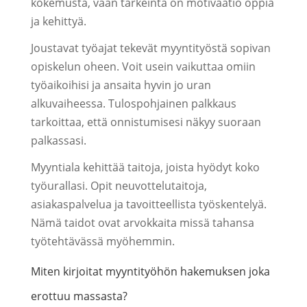
kokemusta, vaan tärkeintä on motivaatio oppia
ja kehittyä.
Joustavat työajat tekevät myyntityöstä sopivan
opiskelun oheen. Voit usein vaikuttaa omiin
työaikoihisi ja ansaita hyvin jo uran
alkuvaiheessa. Tulospohjainen palkkaus
tarkoittaa, että onnistumisesi näkyy suoraan
palkassasi.
Myyntiala kehittää taitoja, joista hyödyt koko
työurallasi. Opit neuvottelutaitoja,
asiakaspalvelua ja tavoitteellista työskentelyä.
Nämä taidot ovat arvokkaita missä tahansa
työtehtävässä myöhemmin.
Miten kirjoitat myyntityöhön hakemuksen joka
erottuu massasta?