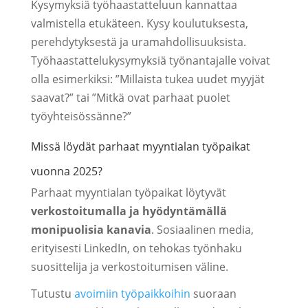
Kysymyksiä työhaastatteluun kannattaa
valmistella etukäteen. Kysy koulutuksesta,
perehdytyksestä ja uramahdollisuuksista.
Työhaastattelukysymyksiä työnantajalle voivat
olla esimerkiksi: ”Millaista tukea uudet myyjät
saavat?” tai ”Mitkä ovat parhaat puolet
työyhteisössänne?”
Missä löydät parhaat myyntialan työpaikat
vuonna 2025?
Parhaat myyntialan työpaikat löytyvät
verkostoitumalla ja hyödyntämällä
monipuolisia kanavia
. Sosiaalinen media,
erityisesti LinkedIn, on tehokas työnhaku
suosittelija ja verkostoitumisen väline.
Tutustu
avoimiin työpaikkoihin
suoraan