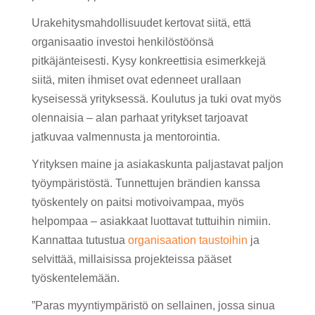
Urakehitysmahdollisuudet kertovat siitä, että
organisaatio investoi henkilöstöönsä
pitkäjänteisesti. Kysy konkreettisia esimerkkejä
siitä, miten ihmiset ovat edenneet urallaan
kyseisessä yrityksessä. Koulutus ja tuki ovat myös
olennaisia – alan parhaat yritykset tarjoavat
jatkuvaa valmennusta ja mentorointia.
Yrityksen maine ja asiakaskunta paljastavat paljon
työympäristöstä. Tunnettujen brändien kanssa
työskentely on paitsi motivoivampaa, myös
helpompaa – asiakkaat luottavat tuttuihin nimiin.
Kannattaa tutustua
organisaation taustoihin
ja
selvittää, millaisissa projekteissa pääset
työskentelemään.
”Paras myyntiympäristö on sellainen, jossa sinua