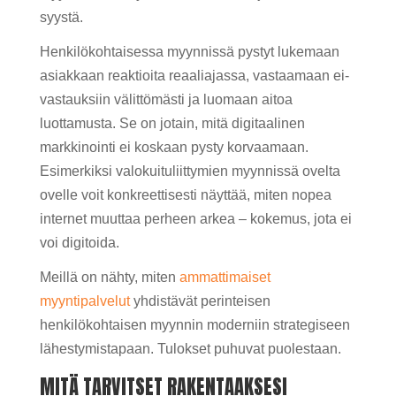
syystä.
Henkilökohtaisessa myynnissä pystyt lukemaan
asiakkaan reaktioita reaaliajassa, vastaamaan ei-
vastauksiin välittömästi ja luomaan aitoa
luottamusta. Se on jotain, mitä digitaalinen
markkinointi ei koskaan pysty korvaamaan.
Esimerkiksi valokuituliittymien myynnissä ovelta
ovelle voit konkreettisesti näyttää, miten nopea
internet muuttaa perheen arkea – kokemus, jota ei
voi digitoida.
Meillä on nähty, miten
ammattimaiset
myyntipalvelut
yhdistävät perinteisen
henkilökohtaisen myynnin moderniin strategiseen
lähestymistapaan. Tulokset puhuvat puolestaan.
MITÄ TARVITSET RAKENTAAKSESI