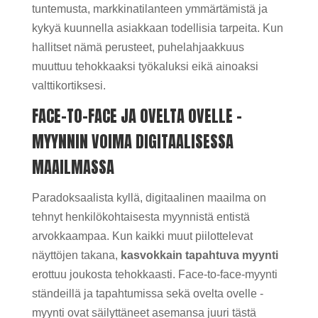
tuntemusta, markkinatilanteen ymmärtämistä ja
kykyä kuunnella asiakkaan todellisia tarpeita. Kun
hallitset nämä perusteet, puhelahjaakkuus
muuttuu tehokkaaksi työkaluksi eikä ainoaksi
valttikortiksesi.
FACE-TO-FACE JA OVELTA OVELLE -
MYYNNIN VOIMA DIGITAALISESSA
MAAILMASSA
Paradoksaalista kyllä, digitaalinen maailma on
tehnyt henkilökohtaisesta myynnistä entistä
arvokkaampaa. Kun kaikki muut piilottelevat
näyttöjen takana,
kasvokkain tapahtuva myynti
erottuu joukosta tehokkaasti. Face-to-face-myynti
ständeillä ja tapahtumissa sekä ovelta ovelle -
myynti ovat säilyttäneet asemansa juuri tästä