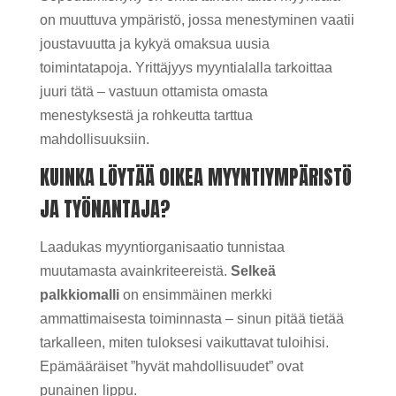
on muuttuva ympäristö, jossa menestyminen vaatii
joustavuutta ja kykyä omaksua uusia
toimintatapoja. Yrittäjyys myyntialalla tarkoittaa
juuri tätä – vastuun ottamista omasta
menestyksestä ja rohkeutta tarttua
mahdollisuuksiin.
KUINKA LÖYTÄÄ OIKEA MYYNTIYMPÄRISTÖ
JA TYÖNANTAJA?
Laadukas myyntiorganisaatio tunnistaa
muutamasta avainkriteereistä.
Selkeä
palkkiomalli
on ensimmäinen merkki
ammattimaisesta toiminnasta – sinun pitää tietää
tarkalleen, miten tuloksesi vaikuttavat tuloihisi.
Epämääräiset ”hyvät mahdollisuudet” ovat
punainen lippu.