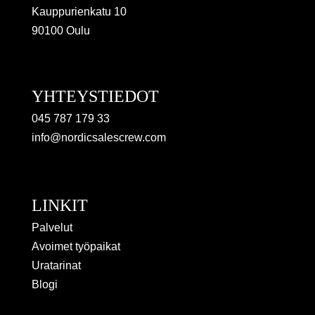
Kauppurienkatu 10
90100 Oulu
YHTEYSTIEDOT
045 787 179 33
info@nordicsalescrew.com
LINKIT
Palvelut
Avoimet työpaikat
Uratarinat
Blogi