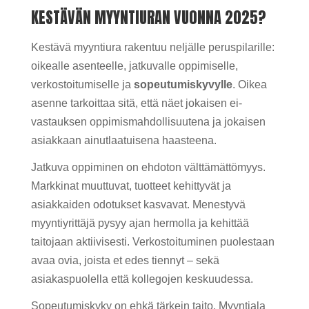
KESTÄVÄN MYYNTIURAN VUONNA 2025?
Kestävä myyntiura rakentuu neljälle peruspilarille:
oikealle asenteelle, jatkuvalle oppimiselle,
verkostoitumiselle ja
sopeutumiskyvylle
. Oikea
asenne tarkoittaa sitä, että näet jokaisen ei-
vastauksen oppimismahdollisuutena ja jokaisen
asiakkaan ainutlaatuisena haasteena.
Jatkuva oppiminen on ehdoton välttämättömyys.
Markkinat muuttuvat, tuotteet kehittyvät ja
asiakkaiden odotukset kasvavat. Menestyvä
myyntiyrittäjä pysyy ajan hermolla ja kehittää
taitojaan aktiivisesti. Verkostoituminen puolestaan
avaa ovia, joista et edes tiennyt – sekä
asiakaspuolella että kollegojen keskuudessa.
Sopeutumiskyky on ehkä tärkein taito. Myyntiala