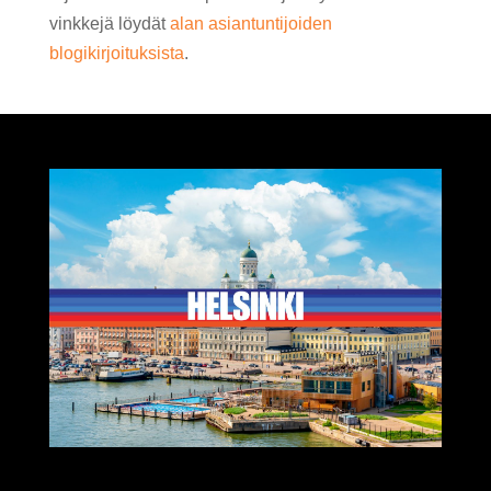
vinkkejä löydät
alan asiantuntijoiden
blogikirjoituksista
.