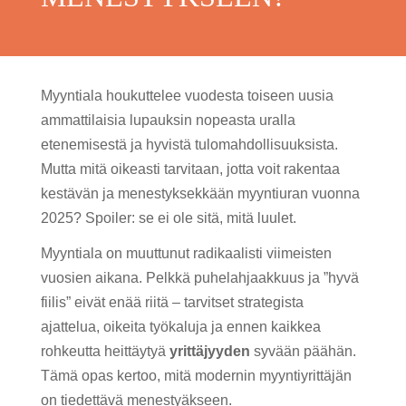
Myyntiala houkuttelee vuodesta toiseen uusia
ammattilaisia lupauksin nopeasta uralla
etenemisestä ja hyvistä tulomahdollisuuksista.
Mutta mitä oikeasti tarvitaan, jotta voit rakentaa
kestävän ja menestyksekkään myyntiuran vuonna
2025? Spoiler: se ei ole sitä, mitä luulet.
Myyntiala on muuttunut radikaalisti viimeisten
vuosien aikana. Pelkkä puhelahjaakkuus ja ”hyvä
fiilis” eivät enää riitä – tarvitset strategista
ajattelua, oikeita työkaluja ja ennen kaikkea
rohkeutta heittäytyä
yrittäjyyden
syvään päähän.
Tämä opas kertoo, mitä modernin myyntiyrittäjän
on tiedettävä menestyäkseen.