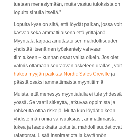
tuetaan menestymään, mutta vastuu tuloksista on
lopulta sinulla itsellä.”
Lopulta kyse on siitä, että löydät paikan, jossa voit
kasvaa sekä ammattilaisena että yrittäjänä.
Myyntiala tarjoaa ainutlaatuisen mahdollisuuden
yhdistää itsenäinen työskentely vahvaan
tiimitukeen – kunhan osaat valita oikein. Jos olet
valmis ottamaan seuraavan askeleen urallasi, voit
hakea myyjän paikkaa Nordic Sales Crewlle
ja
päästä osaksi ammattimaista myyntitiimiä.
Muista, että menestys myyntialalla ei tule yhdessä
yössä. Se vaatii sitkeyttä, jatkuvaa oppimista ja
rohkeutta ottaa riskejä. Mutta kun löydät oikean
yhdistelmän omia vahvuuksiasi, ammattimaista
tukea ja laadukkaita tuotteita, mahdollisuudet ovat
rajattomat. Lisää inspiraatiota ja käytännön