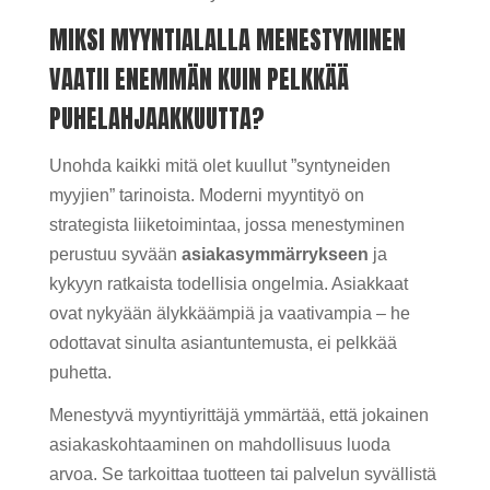
MIKSI MYYNTIALALLA MENESTYMINEN
VAATII ENEMMÄN KUIN PELKKÄÄ
PUHELAHJAAKKUUTTA?
Unohda kaikki mitä olet kuullut ”syntyneiden
myyjien” tarinoista. Moderni myyntityö on
strategista liiketoimintaa, jossa menestyminen
perustuu syvään
asiakasymmärrykseen
ja
kykyyn ratkaista todellisia ongelmia. Asiakkaat
ovat nykyään älykkäämpiä ja vaativampia – he
odottavat sinulta asiantuntemusta, ei pelkkää
puhetta.
Menestyvä myyntiyrittäjä ymmärtää, että jokainen
asiakaskohtaaminen on mahdollisuus luoda
arvoa. Se tarkoittaa tuotteen tai palvelun syvällistä