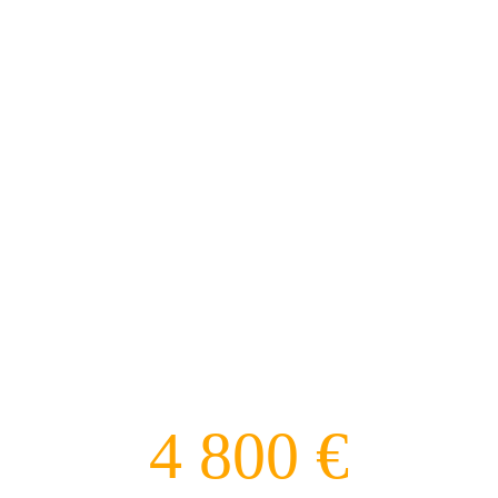
BONUKSET
KESKIMÄÄRÄINEN
KUUKAUSIANSIO
4 800 €