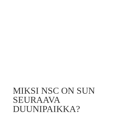
kohtaamista, luottamuksen
rakentamista ja kykyä vaikuttaa
tilanteessa – rehellisesti ja
tavoitteellisesti.
MIKSI NSC ON SUN
SEURAAVA
DUUNIPAIKKA?