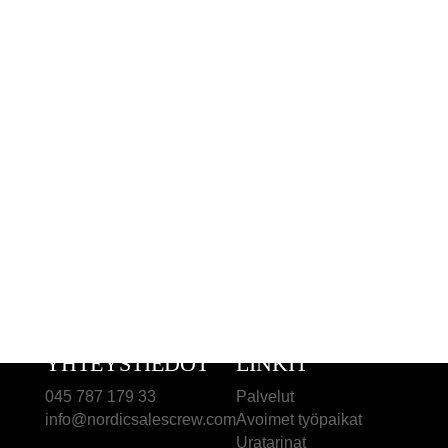
TAMPERE
Aleksanterinkatu 26 C 20, 5.krs
33100 Tampere
OULU
Kauppurienkatu 10
90100 Oulu
YHTEYSTIEDOT
LINKIT
045 787 179 33
Palvelut
info@nordicsalescrew.com
Avoimet työpaikat
Uratarinat