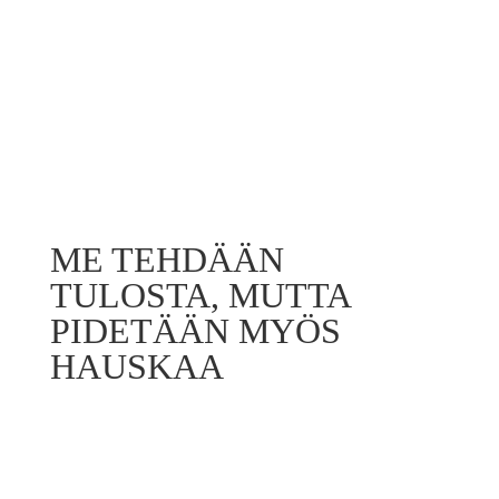
Kokeneet myyjät tienaavat 6 000 €+
ME TEHDÄÄN
TULOSTA, MUTTA
PIDETÄÄN MYÖS
HAUSKAA
Nordic Sales Crew on kasvava