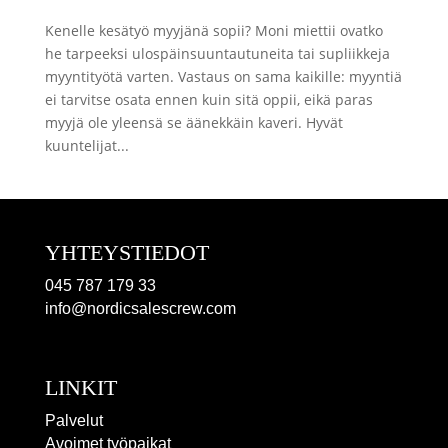
Kenelle kesätyö myyjänä sopii? Moni miettii ovatko
he tarpeeksi ulospäinsuuntautuneita tai supliikkeja
myyntityötä varten. Vastaus on sama kaikille: myyntiä
ei tarvitse osata ennen kuin sitä oppii, eikä paras
myyjä ole yleensä se äänekkäin kaveri. Hyvät
kuuntelijat...
YHTEYSTIEDOT
045 787 179 33
info@nordicsalescrew.com
LINKIT
Palvelut
Avoimet työpaikat